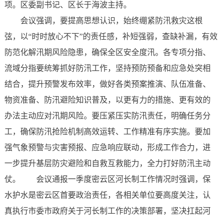
项。区委副书记、区长于海波主持。
会议强调，要提高思想认识，始终绷紧防汛救灾这根
弦，以“时时放心不下”的责任感，补短强弱，查缺补漏，有效
防范化解汛期风险隐患，确保全区安全度汛。各专项分指、
流域分指要统筹抓好防汛工作，坚持预防预备和应急处突相
结合，提升预警发布效率，做好各类预案推演、队伍准备、
物资准备、防汛避险知识普及，以更有力的措施、更有效的
办法主动应对汛期风险。要压紧压实防汛责任，明确任务分
工，确保防汛抢险机制高效运转、工作精准有序实施。要加
强气象预警与灾害预报、应急响应联动，形成工作合力，进
一步提升基层防灾避险和自救互救能力，全力打好防汛主动
仗。 会议通报一季度密云区河长制工作情况时强调，保
水护水是密云区首要政治责任，各相关单位要高度关注，认
真执行市委市政府关于河长制工作的决策部署，坚决扛起河