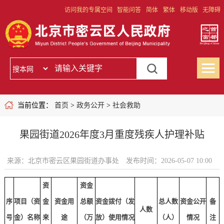
访问我的专属空间
智能问答
简体
繁体
移动版
无障碍
当前位置：
首页
>
政务公开
>
社会救助
果园街道2026年度3月重度残疾人护理补贴
来源：北京市密云区果园街道办事处
发布时间：2026-05-07 10:00
资
资金
序
项目（资
金
资金用
总额
资金拨付（发
总人数
资金公开
备
人数
号
金）名称
来
途
（万
放）使用情况
（人）
情况
注