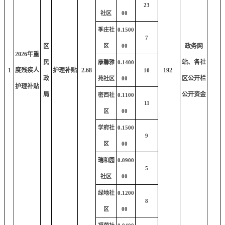
23
社区
00
季庄社
0.1500
7
区
区
00
政务网
2026年重
民
站、各社
康馨雅
0.1400
1
度残疾人
护理补贴
2.68
192
10
政
区公开栏
苑社区
00
护理补贴
局
公开资金
密西社
0.1100
11
区
00
学府社
0.1500
9
区
00
瑞和园
0.0900
5
社区
00
绿地社
0.1200
8
区
00