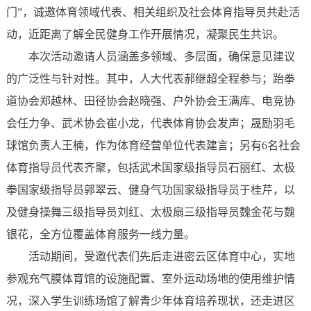
门”，诚邀体育领域代表、相关组织及社会体育指导员共赴活
动，近距离了解全民健身工作开展情况，凝聚民生共识。
本次活动邀请人员涵盖多领域、多层面，确保意见建议
的广泛性与针对性。其中，人大代表郝继超全程参与；跆拳
道协会郑越林、田径协会赵晓强、户外协会王满库、电竞协
会任力争、武术协会崔小龙，代表体育协会发声；晟励羽毛
球馆负责人王楠，作为体育经营单位代表建言；另有6名社会
体育指导员代表齐聚，包括武术国家级指导员石丽红、太极
拳国家级指导员郭翠云、健身气功国家级指导员于桂芹，以
及健身操舞三级指导员刘红、太极扇三级指导员魏金花与魏
银花，全方位覆盖体育服务一线力量。
活动期间，受邀代表们先后走进密云区体育中心，实地
参观充气膜体育馆的设施配置、室外运动场地的使用维护情
况，深入学生训练场馆了解青少年体育培养现状，还走进区