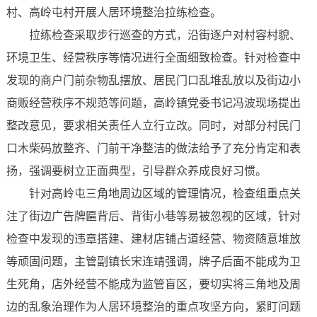
村、高岭屯村开展人居环境整治拉练检查。
拉练检查采取步行巡查的方式，沿街逐户对村容村貌、
环境卫生、经营秩序等情况进行全面细致检查。针对检查中
发现的商户门前杂物乱摆放、居民门口乱堆乱放以及街边小
商贩经营秩序不规范等问题，高岭镇党委书记冯波现场提出
整改意见，要求相关责任人立行立改。同时，对部分村民门
口木柴码放整齐、门前干净整洁的做法给予了充分肯定和表
扬，强调要树立正面典型，引导群众养成良好习惯。
针对高岭屯三角地周边区域的管理情况，检查组重点关
注了街边广告牌匾背后、背街小巷等易被忽视的区域，针对
检查中发现的违章搭建、建材店铺占道经营、物资随意堆放
等顽固问题，主管副镇长宋连靖强调，牌子后面不能成为卫
生死角，店外经营不能成为监管盲区，要切实将三角地及周
边的乱象治理作为人居环境整治的重点攻坚方向，紧盯问题