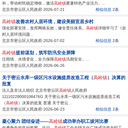
补，带动村民稳定增收，激活
高岭镇
蜜薯特色产业活力。...
北京市密云区人民政府-2026-07-21
相似信息
2
条
高岭镇
改善农村人居环境，建设美丽宜居乡村
强化部署安排，发挥网格实效，健全责任体系。
高岭镇
详细学习了《农
村人居环境问题...
北京市密云区人民政府-2026-07-02
相似信息
2
条
高岭镇
提前谋划，筑牢防汛安全屏障
注雨情、水情变化，全力保障
高岭镇
汛期安全。...
北京市密云区人民政府-2026-06-26
关于密云水库一级区污水设施提质改造工程（
高岭镇
）决算的
批复
法人及非法人组织 北京市密云区
高岭镇
人民政府
11110228000108476G 关于密云水库一级区污水设施提质改造工程
（
高岭镇
）决算的批复 普通 关于密云...
北京市密云区人民政府-2026-06-23
相似信息
2
条
凝心聚力 团结奋进——
高岭镇
成功举办职工拔河比赛
奋勇争先的良好氛围，近日，
高岭镇
工会在镇文化广场成功举办职工