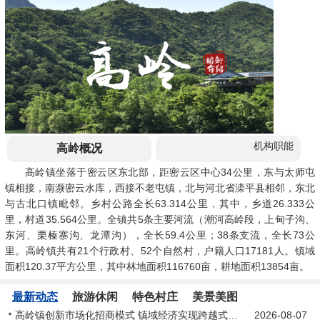
机构职能
高岭概况
高岭镇坐落于密云区东北部，距密云区中心34公里，东与太师屯
镇相接，南濒密云水库，西接不老屯镇，北与河北省滦平县相邻，东北
与古北口镇毗邻。乡村公路全长63.314公里，其中，乡道26.333公
里，村道35.564公里。全镇共5条主要河流（潮河高岭段，上甸子沟、
东河、栗榛寨沟、龙潭沟），全长59.4公里；38条支流，全长73公
里。高岭镇共有21个行政村、52个自然村，户籍人口17181人。镇域
面积120.37平方公里，其中林地面积116760亩，耕地面积13854亩。
最新动态
旅游休闲
特色村庄
美景美图
高岭镇创新市场化招商模式 镇域经济实现跨越式增长
2026-08-07