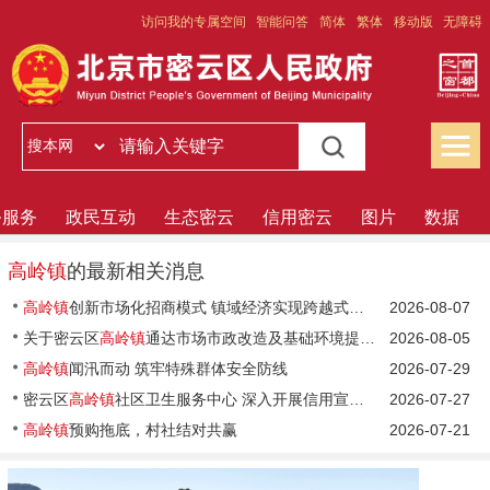
访问我的专属空间
智能问答
简体
繁体
移动版
无障碍
务服务
政民互动
生态密云
信用密云
图片
数据
高岭镇
的最新相关消息
高岭镇
创新市场化招商模式 镇域经济实现跨越式增长
2026-08-07
关于密云区
高岭镇
通达市场市政改造及基础环境提升工程项目建议书（代可行性 研究报告）的批复
2026-08-05
高岭镇
闻汛而动 筑牢特殊群体安全防线
2026-07-29
密云区
高岭镇
社区卫生服务中心 深入开展信用宣传“进医院”活动
2026-07-27
高岭镇
预购拖底，村社结对共赢
2026-07-21