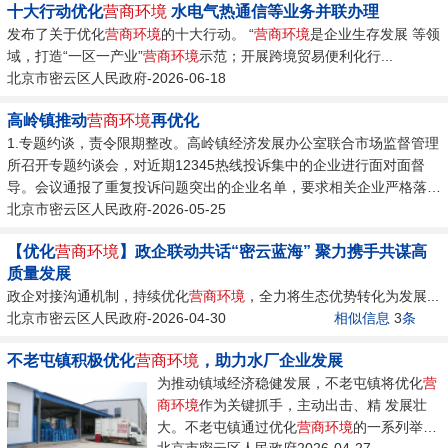
十大行动优化
营商环境
水电气热通信等业务并联办理
发布了关于优化
营商环境
的十大行动。 “
营商环境
是企业生存发展 等领
域，打造“一区一产业”
营商环境
示范；开展跨境贸易便利化行...
北京市密云区人民政府-2026-06-18
高岭镇推动
营商环境
再优化
1.专题约谈，责令限期整改。高岭镇经济发展办公室联合市场监督管理
所召开专题约谈会，对近期12345热线投诉集中的企业进行面对面督
导。会议通报了重复投诉问题突出的企业名单，要求相关企业严格落实
主体责任，深入剖析投诉根源，限期整改经营不规范行为。2.完善机
北京市密云区人民政府-2026-05-25
制，突出重点环节。要求企业强化自律意识，完善内部管理机制，重点
【优化
营商环境
】政企联动共话“密云蓝海” 聚力携手共谋高
规范广告宣传、售后服务、合同履约等环节，从源头减少消费纠纷。3.
质量发展
强力执法，优化市场
环境
。市场监督管理所明确将加大执法检查力度，
政企对接沟通机制，持续优化
营商环境
，全力将生态优势转化为发展...
对整改不力或屡遭投诉的企业依法处置。...
北京市密云区人民政府-2026-04-30
相似信息
3
条
不老屯镇积极优化
营商环境
，助力水厂企业发展
为推动镇域经济稳健发展，不老屯镇将优化
营
商环境
作为关键抓手，主动出击、精 发展壮
大。不老屯镇通过优化
营商环境
的一系列举
北京市密云区人民政府2026-04-27