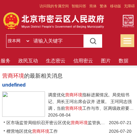
访问我的专属空间
智能问答
简体
繁体
移动版
无障碍
务服务
政民互动
生态密云
信用密云
图片
数据
营商环境
的最新相关消息
undefined
调度优化
营商环境
指标进展情况。局党组书
记、局长王珂出席会议并 进展。 王珂同志强
调，当前
营商环境
工作与市、区两级政府要求
仍...
2026-08-04
区市场监管局组织召开密云区优化
营商环境
监管执法领域调度会
2026-07-21
檀营地区优化
营商环境
工作
2026-07-20