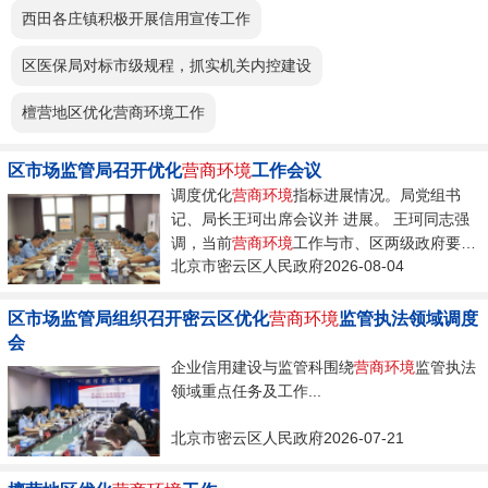
西田各庄镇积极开展信用宣传工作
区医保局对标市级规程，抓实机关内控建设
檀营地区优化营商环境工作
区市场监管局召开优化
营商环境
工作会议
调度优化
营商环境
指标进展情况。局党组书
记、局长王珂出席会议并 进展。 王珂同志强
调，当前
营商环境
工作与市、区两级政府要求
北京市密云区人民政府2026-08-04
仍...
区市场监管局组织召开密云区优化
营商环境
监管执法领域调度
会
企业信用建设与监管科围绕
营商环境
监管执法
领域重点任务及工作...
北京市密云区人民政府2026-07-21