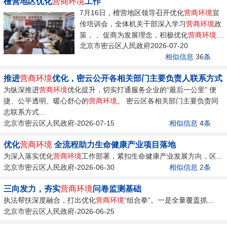
檀营地区优化
营商环境
工作
7月16日，檀营地区领导召开优化
营商环境
宣
传培训会，全体机关干部深入学习
营商环境
政
策， 、促商为发展理念，积极优化
营商环境
。
北京市密云区人民政府2026-07-20
7月16日，檀营地区领...
相似信息
36
条
推进
营商环境
优化，密云公开各相关部门主要负责人联系方式
为纵深推进
营商环境
优化提升，切实打通服务企业的“最后一公里” 便
捷、公平透明、暖心舒心的
营商环境
。 密云区各相关部门主要负责同
志联系方式...
北京市密云区人民政府-2026-07-15
相似信息
4
条
优化
营商环境
全流程助力生命健康产业项目落地
为深入落实优化
营商环境
工作部署，紧扣生命健康产业发展方向，区...
北京市密云区人民政府-2026-06-30
相似信息
2
条
三向发力，夯实
营商环境
问卷监测基础
执法帮扶深度融合，打出优化
营商环境
“组合拳”。一是全量覆盖抓...
北京市密云区人民政府-2026-06-25