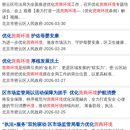
密云区司法局为全面推进优化
营商环境
工作，召开优化
营商环境
专题培
训会。会上 观看【着力打造一流
营商环境
—《优化
营商环境
条例》解
读】视频。...
北京市密云区人民政府-2026-03-30
优化
营商环境
护佑母婴安康
为进一步优化
营商环境
、激发市场活力、守护母婴安康，区卫生健康...
北京市密云区人民政府-2026-02-28
优化
营商环境
厚植发展沃土
营商环境
是招商引资的“金名片”，更是区域发展的“软实力”。密 云区始
终坚持把优化
营商环境
摆在全局工作的突出位置，以更高标准...
北京市密云区人民政府-2026-02-27
区市场监管局以活动保障为抓手 优化
营商环境
护航消费
将安全保障、秩序规范与
营商环境
优化深度融合，全力打造安全 心便
捷的节日消费
环境
，推动
营商环境
持续向好。 筹备阶段，执法...
北京市密云区人民政府-2026-02-25
“执法+服务”双轮驱动 区市场监管局着力优化
营商环境