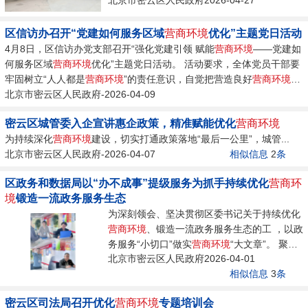
措，帮助该公司更...
区信访办召开“党建如何服务区域
营商环境
优化”主题党日活动
4月8日，区信访办党支部召开“强化党建引领 赋能
营商环境
——党建如
何服务区域
营商环境
优化”主题党日活动。 活动要求，全体党员干部要
牢固树立“人人都是
营商环境
”的责任意识，自觉把营造良好
营商环境
作
为应尽之责、必尽义务。...
北京市密云区人民政府-2026-04-09
密云区城管委入企宣讲惠企政策，精准赋能优化
营商环境
为持续深化
营商环境
建设，切实打通政策落地“最后一公里”，城管...
北京市密云区人民政府-2026-04-07
相似信息
2
条
区政务和数据局以“办不成事”提级服务为抓手持续优化
营商环
境
锻造一流政务服务生态
为深刻领会、坚决贯彻区委书记关于持续优化
营商环境
、锻造一流政务服务生态的工 ，以政
务服务“小切口”做实
营商环境
“大文章”。 聚焦
北京市密云区人民政府2026-04-01
便民利企...
相似信息
3
条
密云区司法局召开优化
营商环境
专题培训会