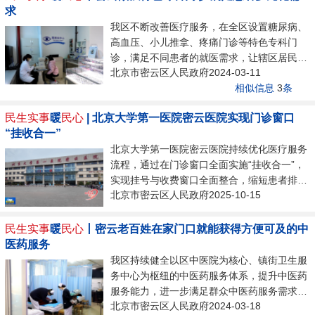
求
器具。我的手指在上面，手可以循环，也可以
我区不断改善医疗服务，在全区设置糖尿病、
来回活动。扶着这个，我可以慢慢地走，可以
高血压、小儿推拿、疼痛门诊等特色专科门
练腿的力量。”与幸福晚年驿站紧挨着的是长
诊，满足不同患者的就医需求，让辖区居民享
寿春敬老院，敬老院内入住的除本村老年人外
北京市密云区人民政府2024-03-11
受更多优质的医疗健康服务。在北京大学第一
还有来自平谷、通州、海淀各区老人。同
相似信息
3
条
医院密云医院的视光中心，医生仔细帮前来就
时，...
诊的患者验光、检查；在鼓楼社区卫生服务中
民生实事
暖
民心
| 北京大学第一医院密云医院实现门诊窗口
心，医生正通过可视超声帮患者进行针灸治
“挂收合一”
疗。通过个性化的问诊和治疗，提高患者的就
北京大学第一医院密云医院持续优化医疗服务
诊效率和治疗效果。市民告诉记者：“我是朋
流程，通过在门诊窗口全面实施“挂收合一”，
友推荐带孩子来到区医院的视光眼科来看眼睛
实现挂号与收费窗口全面整合，缩短患者排队
的，最开始的时候是弱视，现在已经完全恢
北京市密云区人民政府2025-10-15
时间，改善患者就医体验。上午九点，正值就
复。医生的专业诊疗方案非常全面完善。”...
诊高峰时段，北京大学第一医院密云医院的门
诊大厅内，7个综合窗口同时为患者办理挂
民生实事
暖
民心
丨密云老百姓在家门口就能获得方便可及的中
号、缴费等业务，现场秩序井然，服务效率大
医药服务
幅提高。市民杜爱君告诉记者：“现在不仅窗
我区持续健全以区中医院为核心、镇街卫生服
口增加了，还实现了挂号、收费一体化，基本
务中心为枢纽的中医药服务体系，提升中医药
不用排长队了，大大方便了我们老百姓。”据
服务能力，进一步满足群众中医药服务需求。
北京大学第一医院密云医院财务科副科长田瑞
北京市密云区人民政府2024-03-18
走进区中医院眩晕专科门诊，一股浓浓的中药