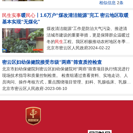
岗介绍：“我们想通过流程优化把挂号和收费
相似信息
2
条
香扑鼻而来，诊疗室内，医生正忙着进行耳穴
两个环节结合，...
压丸、中药膏摩、眩晕贴等传统中医诊疗项
民生实事
暖
民心
丨1.6万户“煤改清洁能源”完工 密云地区取暖
目。在鼓楼社区卫生服务中心，不少患者都慕
基本实现“无煤化”
名前来体验特色中医治疗项目“超声小针刀”。
煤改清洁能源”工作是防治大气污染、推进清
先进的医疗设备、精湛的诊疗技术，让群众在
洁城市建设的重要举措，更是保障群众温暖过
家门口就能享受到优质的医疗服务。“来中医
冬的
民生
工程。我区积极推动农村地区冬季清
院眩晕门诊治疗已经五六天了，就诊体验非常
北京市密云区人民政府2024-02-22
洁取暖工作，2023年，随着最后1.6万户“煤改
好。大夫用针灸、中药等理疗手段，有效缓解
电”改造任务的完成，我区农村地区基本实现
我面部不适的症状。...
“无煤化”供暖。寒冬腊月，巨各庄镇塘峪村刘
密云区妇幼保健院接受市级“两癌”筛查质控检查
会良家里暖意融融，多种鲜花和绿植将屋里装
北京市妇幼保健院到密云区妇幼保健院对“两癌”筛查项目执行情况进行
扮得温馨典雅。“煤改电”实施后，他家用上了
现场技术指导和质量控制检查。 检查组通过查看资料、实地走访、人
安全、干净的电采暖设备，既保障冬季正常生
员询问、操作考核方式，重点围绕项目管理、妇科、乳腺临床、乳腺超
活取暖，又改善了居住环境和生活质量。“温
声等内容，对项目实施情况进行认真梳理和综合分析，根据实际情况，
北京市密云区人民政府-2023-08-10
度还行。从安装了煤改电的机子以后，住房的
针对部分存在问题为相关技术人员进行示范带教和细致指导。同时，对
温度跟楼房也没有什么太大的区别，特别舒
下一步工作提出建设性意见和建议，要求必须严格按照项目实施方案和
适。”...
标准，加强管理，加大宣传力度，提高医务人员素质，进一步强化妇女
“...