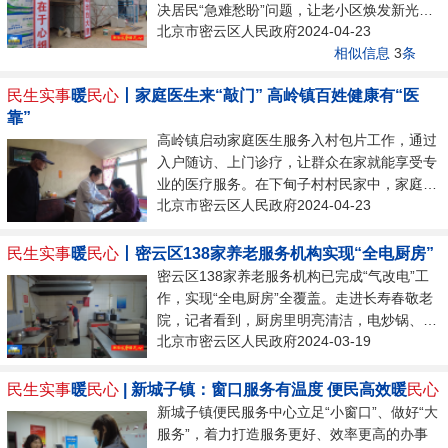
决居民“急难愁盼”问题，让老小区焕发新光
伏发电项目已完工投用，取得了一定的经济效
北京市密云区人民政府2024-04-23
彩。在溪翁庄镇京溪小区内，所辖15栋居民住
益。光伏发电项目具有建设周期短、环境适应
相似信息
3
条
宅楼均被安全防护网包围，工人们有的在楼顶
能力强、清洁能源无污染、运行成本低等优
做防水、有的在楼道里粉刷墙壁，还有的在给
点，...
民生实事
暖
民心
丨家庭医生来“敲门” 高岭镇百姓健康有“医
外墙做保温。京溪小区建成于1999年，各类基
靠”
础设施严重老化，影响居民正常生活。本次老
高岭镇启动家庭医生服务入村包片工作，通过
旧小区综合整治涉及处理楼体防水、保温问
入户随访、上门诊疗，让群众在家就能享受专
题；改进上下水系统、增加楼宇对讲等，基础
业的医疗服务。在下甸子村村民家中，家庭医
工程完工后还将对小区整体环境进行美化与提
北京市密云区人民政府2024-04-23
生认真为老人测量血压、血糖，提醒老人在日
升，惠及小区1078户居民。此外，2023－...
常生活中注意饮食习惯；在高岭镇社区卫生服
务中心，前来签约的村民在工作人员的引导下
民生实事
暖
民心
丨密云区138家养老服务机构实现“全电厨房”
很快完成了整个签约流程。“我们老两口岁数
密云区138家养老服务机构已完成“气改电”工
大了，我老伴还晕车，上医院去看病去，非常
作，实现“全电厨房”全覆盖。走进长寿春敬老
不方便，签约了家庭医生，医生上门服务。”
院，记者看到，厨房里明亮清洁，电炒锅、电
高岭镇下甸子村村民说道。高岭镇辛庄村村民
北京市密云区人民政府2024-03-19
磁灶，各种电气化设备一应俱全。厨师正忙着
告诉记者：“今天过来续签家庭医生，有了家
为老人们准备午餐。厨师肖春江告诉记者：
庭医生非常方便，平常家里边老人孩子有什么
“从用上电器感觉更安全了，干净卫生，各方
民生实事
暖
民心
| 新城子镇：窗口服务有温度 便民高效暖
民心
不合适的，...
面都挺好的。要是用气罐，忙的时候要没气
新城子镇便民服务中心立足“小窗口”、做好“大
了，赶不上做饭。”我区聚焦“老有康养”，从食
服务”，着力打造服务更好、效率更高的办事