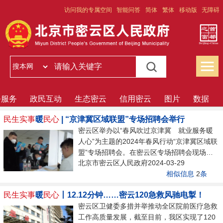
访问我的专属空间
智能问答
简体
繁体
移动版
无障碍
务服务
政民互动
生态密云
信用密云
图片
数据
民生实事
暖
民心
| “京津冀区域联盟”专场招聘会举行
密云区举办以“春风吹过京津冀 就业服务暖
人心”为主题的2024年春风行动“京津冀区域联
盟”专场招聘会。在密云区专场招聘会现场，
北京市密云区人民政府2024-03-29
36家企业提供销售类、服务类、餐饮类等近
相似信息
2
条
1200个岗位，参会应聘者近600人。应聘者们
深入沟通岗位需求，现场填写简历并参加面
民生实事
暖
民心
丨12.12分钟……密云120急救风驰电掣！
试，近70人达成初步就业意向。“今天来参加
密云区卫健委多措并举推动全区院前医疗急救
招聘会，想找一些文员类的岗位，现场也看了
工作高质量发展，截至目前，我区实现了120
几家，投了几家公司，企业离家比较近，工作