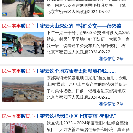
桥，内容涉及河岸两侧照明灯具更换、电缆铺
科学表演等，都特别有意思，我和同学们都非
北京市密云区人民政府2024-05-07
设、步道砖拆除翻修等。据密云区城管委环境
常喜欢。”区第二小学学生李冠霖说道。2023
建设管理科工作人员裴崇盛介绍，工程预计能
年区科委以科技馆为主阵地，发挥平台优
完成电缆更换14，000米，完成新建的路灯
势，...
民生实事
暖
民心
丨密云大山深处的“幸福”公交——密65路
437座。原有的路灯是在2000年建设，目前已
下午一点三十分，密65路公交准时驶入高家岭
24年，灯具老旧严重，且以前的灯都是钠灯，
站点。村民们早早地排好了队伍，大家你一言
节能也不符合要求。本次的翻新工程之后，将
我一语，说着通了公交车后的种种便利。石城
对灯具进行重新更换，换成新式的LED灯具，
北京市密云区人民政府2024-02-22
镇西湾子村村民告诉记者：“我们盼望已久的
既增加照明美观，也增加节能效果。据了解，
相似信息
2
条
公交车终于通车了，我日常出行、春节走亲访
白河沿线照明工程在更换原有灯具的基础
友，也方便多了，我们感受到政府的关怀和温
上，...
民生实事
暖
民心
丨密云这个地方晒着太阳就能挣钱……
暖。”“自从通了公交车，去密云城里、石城都
东邵渠镇光伏发电项目采用“自发自用，余电
特别方便，原来外出要提点东西走小路特别费
上网”模式，余电上网所产生的经济效益促进
劲，走到公路都气喘吁吁的。现在，出了家门
了村集体增收。日前，记者走进东邵渠镇东邵
口就可以坐上公交车。”石城镇西湾子村村民
北京市密云区人民政府2024-02-21
渠村，村委会屋顶上一块块光伏板正源源不断
说道。高家岭村是西湾子村的一个自然村。距
相似信息
2
条
地输出绿色动能。据东邵渠镇东邵渠村党支部
离密云城区40公里，地势偏远，道路过窄，...
书记程杰介绍，光伏发电一年的产出电能
民生实事
暖
民心
丨密云这些老旧小区上演美丽“变形记”
25000度，国家回收电网的电费是3毛6。
我区依托2023－2024年度老旧小区综合整治
25000度电一共将近1万块钱。目前，西葫芦
项目，大力改善居民居住条件和环境，真正解
峪村、大岭村、史长峪村、界牌村等8个村光