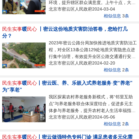
品安全到营养健康，努力让老年人体验到安全
环境，提升辖区群众满意度。上午十点，大角
便捷的优享服务。通过对全区养老服务机构进
北京市密云区人民政府2024-03-04
峪村村民汤女士来到便民服务中心，前些日子
行改造提升，加强服务设施设备配置，加快推
相似信息
3
条
她的社保手续在便民服务中心顺利办理，为她
进“气改电”工作，实现“全电厨房”全覆盖。...
解决了难题，今天她特意带来了刻有“排忧解
民生实事
暖
民心
丨密云这份地质灾害防治答卷，您给打几
难 暖心有爱”的奖杯，感谢为她提供热诚服务
分？
的大厅办事员。大角峪村村民汤善普告诉记
2023年密云公路分局加快推进地质灾害防治工
者：“在办理社保过程中，我遇到了比较特殊
程，对全区13条公路129处地质灾害隐患点进
的问题，大家都没有遇到过。工作人员特别耐
行集中治理，有效提升全区公路交通通行安全
心真诚，全程微笑服务。”新城子镇便民服务
北京市密云区人民政府2024-02-20
能力。在京沈路、密关路、密云水库南线等路
中心不断提升科室人员业务能力，...
相似信息
2
条
段，新砌筑的挡墙、加挂的防护网等地质灾害
防治设施有力保障了百姓出行安全。2023年我
民生实事
暖
民心
丨密云医、养、乐嵌入式养老服务 变“养老”
区地质灾害防治工程涉及密兴路、密古路、河
为“享老”
东路等13条公路，129处地质灾害隐患点，工
我区探索农村养老服务新模式，将“邻里互助
程主要采取清理浮石、加挂主动柔性防护网、
点”与养老服务联合体深度结合，促进多元主
被动防护网及护坡等治理措施，消除路侧山体
体参与养老服务，提升农村老人生活幸福指
崩塌落石对道路交通安全的影响。共计加挂防
北京市密云区人民政府2024-05-06
数。在十里堡镇幸福晚年驿站的康复室，老人
护网25.76万平方米，清理危岩体和浮石7....
相似信息
2
条
们聚在一起正在进行适应性康复活动。70岁的
张贵银在康复师的指导下进行着手部恢复锻
民生实事
暖
民心
丨密云做强特色专科门诊 满足患者多元化需
炼。老人张贵银告诉记者，“预备了很多康复