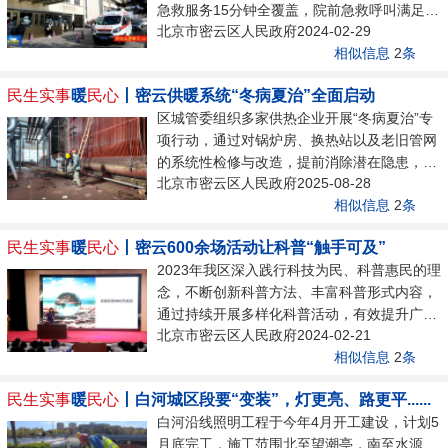
急救服务15分钟全覆盖，院前急救呼叫满足率
时间也合适。”应聘者王楠说道。2024年春风
北京市密云区人民政府2024-02-29
达到99.9%。在西田各庄急救站，讲师详细讲
行动主要服务对象是有就业创业意愿的农村劳
相似信息
2
条
解了心肺复苏紧急救护的基本原则、方法、步
动者、...
骤；在区医院院前急救密云分中心，参加培训
民生实事
暖
民心
丨密云供暖系统“冬病夏治”全面启动
的医护人员认真学习呼吸机的使用规范流程。
区城管委组织多家供热企业开展“冬病夏治”专
密云区西田各庄急救站站长冯义轩告诉记者：
项行动，通过对锅炉房、换热站以及老旧管网
“我分站每个月都会定期给院前急救人员进行
的系统性检修与改造，提前消除潜在隐患，为
急救技能的培训，保证通过率100%。同时与
北京市密云区人民政府2025-08-28
今冬供暖稳定运行打下坚实基础。本次改造聚
密云区医院的胸痛中心、卒中中心构建绿色通
相似信息
2
条
焦采暖季暴露的薄弱环节，重点对辖区内锅炉
道，及时为患者救治争取宝贵的时间。”...
房、换热站及老旧小区管网实施预防性维护和
民生实事
暖
民心
丨密云600余场活动让科普“触手可及”
优化升级。通过对动力设备运行状态排查、安
2023年我区深入践行科技为民、科普惠民的理
全仪表校验等系统性检测，进一步消除设备疲
念，不断创新科普方法、丰富科普形式内容，
劳、效率下降等安全隐患。据区城管委供热事
通过持续开展多样化科普活动，有效提升广大
务中心副主任吴明鑫介绍：“今年对锅炉房的
北京市密云区人民政府2024-02-21
市民科学素质。听青藏高原科普讲堂，与专家
冷壁管进行了更换，对换热站的阀门进行了更
相似信息
2
条
面对面交流，探究大自然的奥秘；逛中药科普
换，对部分的管网进行了更新改造，...
基地，体验药用植物拓染；游密云科技馆，边
民生实事
暖
民心
丨白河城区段要“变装”，灯更亮、路更平......
学边玩，近距离感受科技的魅力。“我经常到
白河沿线照明工程于今年4月开工建设，计划5
科技馆去参观，科技馆有许多有趣的、好玩的
月底完工，施工范围北至望潮亭，南至水源
展品和活动，比如法拉第笼、月面巡视体验、