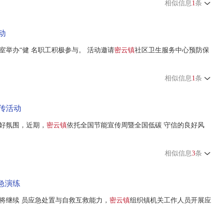
相似信息
1
条
动
室举办“健 名职工积极参与。 活动邀请
密云镇
社区卫生服务中心预防保
相似信息
1
条
传活动
好氛围，近期，
密云镇
依托全国节能宣传周暨全国低碳 守信的良好风
相似信息
3
条
应急演练
将继续 员应急处置与自救互救能力，
密云镇
组织镇机关工作人员开展应