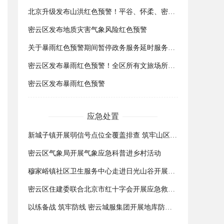
北京升级发布山洪红色预警！平谷、怀柔、密云、房山、门头沟区山洪可能性很大，请远离山洪沟道！
密云区发布地质灾害气象风险红色预警
关于暴雨红色预警期间暂停政务服务延时服务的通知
密云区发布暴雨红色预警！全区所有文旅场所临时关停
密云区发布暴雨红色预警
应急处置
新城子镇开展弱信号点位全覆盖排查 筑牢山区应急通信安全防线
密云区气象局开展气象应急科普进乡村活动
穆家峪镇社区卫生服务中心走进日光山谷开展夏日健康安全与应急救护专题培训
密云区住建委联合北京市红十字会开展应急救护培训
以练备战 筑牢防线 密云城服集团开展地库防汛应急演练