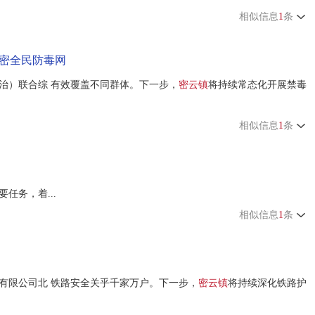
相似信息
1
条
织密全民防毒网
治）联合综 有效覆盖不同群体。下一步，
密云镇
将持续常态化开展禁毒
相似信息
1
条
任务，着...
相似信息
1
条
有限公司北 铁路安全关乎千家万户。下一步，
密云镇
将持续深化铁路护