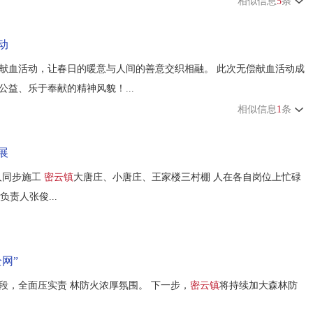
相似信息
5
条
动
无偿献血活动，让春日的暖意与人间的善意交织相融。 此次无偿献血活动成
公益、乐于奉献的精神风貌！...
相似信息
1
条
展
人同步施工
密云镇
大唐庄、小唐庄、王家楼三村棚 人在各自岗位上忙碌
责人张俊...
网”
段，全面压实责 林防火浓厚氛围。 下一步，
密云镇
将持续加大森林防