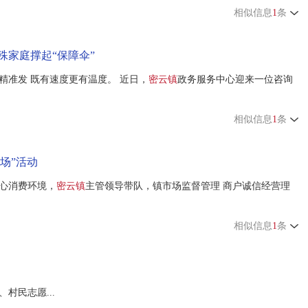
相似信息
1
条
殊家庭撑起“保障伞”
精准发 既有速度更有温度。 近日，
密云镇
政务服务中心迎来一位咨询
相似信息
1
条
市场”活动
心消费环境，
密云镇
主管领导带队，镇市场监督管理 商户诚信经营理
相似信息
1
条
村民志愿...