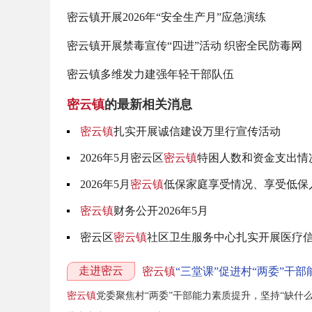
密云镇开展2026年“安全生产月”应急演练
密云镇开展禁毒宣传“四进”活动 织密全民防毒网
密云镇多维发力建强年轻干部队伍
密云镇
的最新相关消息
密云镇
扎实开展诚信建设万里行宣传活动
2026年5月密云区
密云镇
特困人数和资金支出情
2026年5月
密云镇
低保家庭享受情况、享受低保
密云镇
财务公开2026年5月
密云区
密云镇
社区卫生服务中心扎实开展医疗
走进密云
密云镇
“三堂课”促进村“两委”干部
密云镇
党委聚焦村“两委”干部能力素质提升，坚持“缺什么补