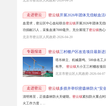
北京市密云区人民政府-2026-04-24
走进密云
密云镇
开展2026年团体无偿献血活
血需求，密云区中心血站联合
密云镇
开展2026年团体
功捐献25人，采集血液7000毫升。充分展现了
密云镇
热心
北京市密云区人民政府-2026-04-20
专题报道
密云镇
三村棚户区改造项目最新进
塔吊林立、机械轰鸣、500余名工
有序。
密云镇
大小王三村棚改项目负
北京市密云区人民政府-2026-04-07
走进密云
密云镇
多措并举织密森林防火“安全
清明将至，正值森林防火关键期。
密云镇
紧扣防火重点时
火工作力度，...