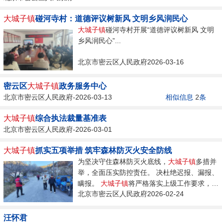
大城子镇
碰河寺村：道德评议树新风 文明乡风润民心
大城子镇
碰河寺村开展“道德评议树新风 文明
乡风润民心”...
北京市密云区人民政府2026-03-16
密云区
大城子镇
政务服务中心
北京市密云区人民政府-2026-03-13
相似信息
2
条
大城子镇
综合执法裁量基准表
北京市密云区人民政府-2026-03-01
大城子镇
抓实五项举措 筑牢森林防灭火安全防线
为坚决守住森林防灭火底线，
大城子镇
多措并
举，全面压实防控责任。 决杜绝迟报、漏报、
瞒报。
大城子镇
将严格落实上级工作要求，
北京市密云区人民政府2026-02-24
强...
汪怀君