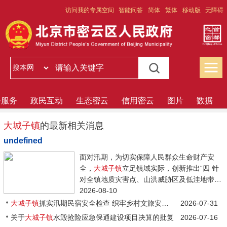
访问我的专属空间
智能问答
简体
繁体
移动版
无障碍
务服务
政民互动
生态密云
信用密云
图片
数据
大城子镇
的最新相关消息
undefined
面对汛期，为切实保障人民群众生命财产安
全，
大城子镇
立足镇域实际，创新推出“四 针
对全镇地质灾害点、山洪威胁区及低洼地带险
户，
2026-08-10
大城子镇
按照防汛预警等级，分别制作...
大城子镇
抓实汛期民宿安全检查 织牢乡村文旅安全防护网
2026-07-31
关于
大城子镇
水毁抢险应急保通建设项目决算的批复
2026-07-16