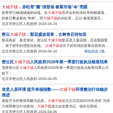
大城子镇
：赤松茸“菌”俏登场 春菜市场“伞”亮眼
的草芽已铺成绒绒的绿毯。在
大城子镇
苍术会村的赤松茸种植基地，
的春日餐桌都在“争鲜”。而
大城子镇
的赤松茸，正以“春菜新面孔...
北京市密云区人民政府-2026-04-24
密云
大城子镇
：梨花盛放迎客，古树奇石待知音
梨花风起，春意渐浓。密云区
大城子镇
梨花进入盛花期，百亩梨园梨
、亲子研学的理想目的地。
大城子镇
张庄子村所辖的梨寨自然村内...
北京市密云区人民政府-2026-04-10
相似信息
2
条
密云区
大城子镇
人民政府2026年第一季度行政执法检查结果
现将密云区
大城子镇
人民政府2026年第一季度行政执法检查结果公示
如下：...
北京市密云区人民政府-2026-04-05
攻坚人居环境 提升幸福指数——
大城子镇
环境整治行动稳步
推进
面提升乡村整体风貌与品质，
大城子镇
近日正式启动2026年农村 为强
力保障整治行动落地，
大城子镇
成立由党委书记、镇长任双组...
北京市密云区人民政府-2026-04-05