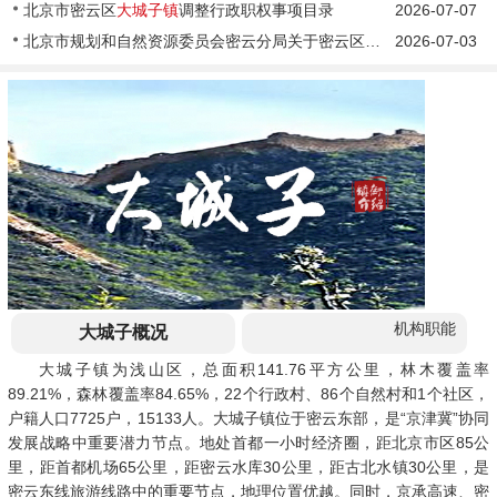
北京市密云区
大城子镇
调整行政职权事项目录
2026-07-07
北京市规划和自然资源委员会密云分局关于密云区
大城子镇
2026-07-03
抗灾超级
机构职能
大城子概况
大城子镇为浅山区，总面积141.76平方公里，林木覆盖率
89.21%，森林覆盖率84.65%，22个行政村、86个自然村和1个社区，
户籍人口7725户，15133人。大城子镇位于密云东部，是“京津冀”协同
发展战略中重要潜力节点。地处首都一小时经济圈，距北京市区85公
里，距首都机场65公里，距密云水库30公里，距古北水镇30公里，是
密云东线旅游线路中的重要节点，地理位置优越。同时，京承高速、密