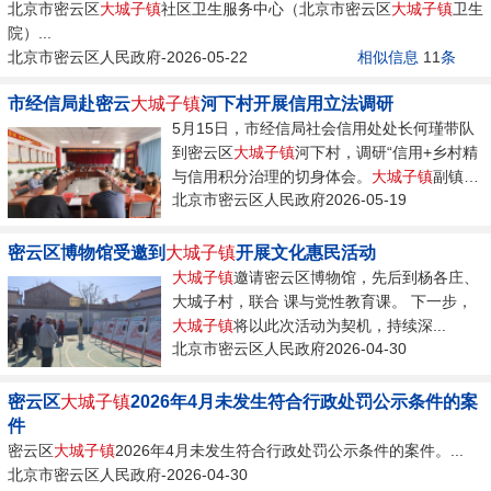
北京市密云区
大城子镇
社区卫生服务中心（北京市密云区
大城子镇
卫生
院）...
北京市密云区人民政府-2026-05-22
相似信息
11
条
市经信局赴密云
大城子镇
河下村开展信用立法调研
5月15日，市经信局社会信用处处长何瑾带队
到密云区
大城子镇
河下村，调研“信用+乡村精
与信用积分治理的切身体会。
大城子镇
副镇长
北京市密云区人民政府2026-05-19
汪怀君汇报全镇“信用...
密云区博物馆受邀到
大城子镇
开展文化惠民活动
大城子镇
邀请密云区博物馆，先后到杨各庄、
大城子村，联合 课与党性教育课。 下一步，
大城子镇
将以此次活动为契机，持续深...
北京市密云区人民政府2026-04-30
密云区
大城子镇
2026年4月未发生符合行政处罚公示条件的案
件
密云区
大城子镇
2026年4月未发生符合行政处罚公示条件的案件。...
北京市密云区人民政府-2026-04-30