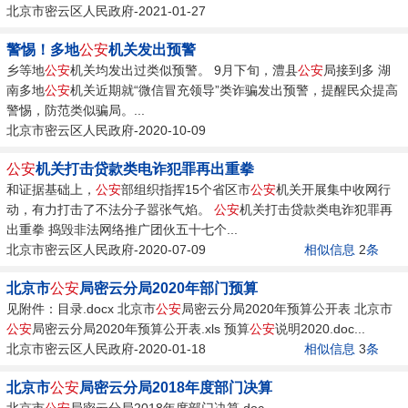
北京市密云区人民政府-2021-01-27
警惕！多地
公安
机关发出预警
乡等地
公安
机关均发出过类似预警。 9月下旬，澧县
公安
局接到多 湖
南多地
公安
机关近期就“微信冒充领导”类诈骗发出预警，提醒民众提高
警惕，防范类似骗局。...
北京市密云区人民政府-2020-10-09
公安
机关打击贷款类电诈犯罪再出重拳
和证据基础上，
公安
部组织指挥15个省区市
公安
机关开展集中收网行
动，有力打击了不法分子嚣张气焰。
公安
机关打击贷款类电诈犯罪再
出重拳 捣毁非法网络推广团伙五十七个...
北京市密云区人民政府-2020-07-09
相似信息
2
条
北京市
公安
局密云分局2020年部门预算
见附件：目录.docx 北京市
公安
局密云分局2020年预算公开表 北京市
公安
局密云分局2020年预算公开表.xls 预算
公安
说明2020.doc...
北京市密云区人民政府-2020-01-18
相似信息
3
条
北京市
公安
局密云分局2018年度部门决算
北京市
公安
局密云分局2018年度部门决算.doc...