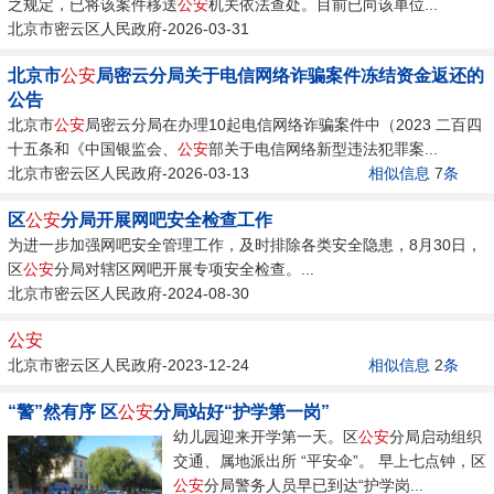
社会公布
之规定，已将该案件移送
公安
机关依法查处。目前已向该单位...
北京市密云区人民政府-2026-03-31
北京市
公安
局密云分局关于电信网络诈骗案件冻结资金返还的
公告
北京市
公安
局密云分局在办理10起电信网络诈骗案件中（2023 二百四
十五条和《中国银监会、
公安
部关于电信网络新型违法犯罪案...
北京市密云区人民政府-2026-03-13
相似信息
7
条
区
公安
分局开展网吧安全检查工作
为进一步加强网吧安全管理工作，及时排除各类安全隐患，8月30日，
区
公安
分局对辖区网吧开展专项安全检查。...
北京市密云区人民政府-2024-08-30
公安
北京市密云区人民政府-2023-12-24
相似信息
2
条
“警”然有序 区
公安
分局站好“护学第一岗”
幼儿园迎来开学第一天。区
公安
分局启动组织
交通、属地派出所 “平安伞”。 早上七点钟，区
公安
分局警务人员早已到达“护学岗...