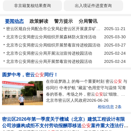
非京籍复核结果查询
出入境证件进度查询
要闻动态
政策解读
警方提示
分局警讯
密云区规自分局配合市公安局赴密云区开展废弃矿洞封堵整治专项检查
2025-11-21
北京市公安局密云分局组织开展森林防火宣传活动
2025-03-30
北京市公安局密云分局组织开展禁毒宣传进校园活动
2025-03-27
北京市公安局密云分局开展法治宣传进校园活动
2025-02-24
北京市公安局密云分局开展禁毒宣传进校园活动
2025-02-24
圆梦中考，密云
公安
同行！
在你追梦路上 的每一个重要时刻 密云
公安
与
你同行 中考护航 “藏蓝”色用坚守与温情 写青
春的答卷。考场之外，密云
公安
以“细致、精
北京市密云区人民政府2026-06-26
致、极致”的作风...
相似信息
2
条
密云区2026年第一季度关于檀城（北京）建筑工程设计有限
公司涉嫌构成拒不支付劳动报酬罪移送
公安
案件重大违法行为