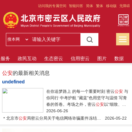
访问我的专属空间
智能问答
简体
繁体
移动版
无障碍
务服务
政民互动
生态密云
信用密云
图片
数据
公安
的最新相关消息
undefined
在你追梦路上 的每一个重要时刻 密云
公安
与
你同行 中考护航 “藏蓝”色用坚守与温情 写青
春的答卷。考场之外，密云
公安
以“细致、精
致、极致”的作风...
2026-06-26
北京市
公安
局密云分局关于电信网络诈骗案件冻结资金返还的公告
2026-05-22