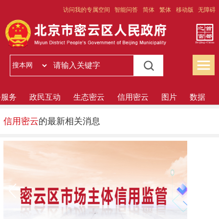
访问我的专属空间
智能问答
简体
繁体
移动版
无障碍
务服务
政民互动
生态密云
信用密云
图片
数据
信用密云
的最新相关消息