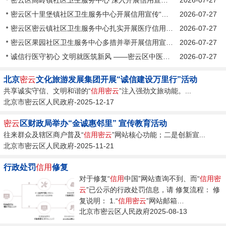
密云区十里堡镇社区卫生服务中心开展信用宣传“进医院”主题活动
2026-07-27
密云区密云镇社区卫生服务中心扎实开展医疗信用体系宣传教育活动
2026-07-27
密云区果园社区卫生服务中心多措并举开展信用宣传 助推诚信医疗建设
2026-07-27
诚信行医守初心 文明就医筑新风 ——密云区中医医院扎实开展社会信用体系建设主题宣传活动
2026-07-27
北京
密云
文化旅游发展集团开展“诚信建设万里行”活动
共享诚实守信、文明和谐的“
信用
密云
”注入强劲文旅动能。...
北京市密云区人民政府-2025-12-17
密云
区财政局举办“金诚惠邻里” 宣传教育活动
往来群众及辖区商户普及“
信用
密云
”网站核心功能；二是创新宣...
北京市密云区人民政府-2025-11-21
行政处罚
信用
修复
对于修复“
信用
中国”网站查询不到、而“
信用
密
云
”已公示的行政处罚信息，请 修复流程： 修
复说明： 1.“
信用
密云
”网站邮箱
北京市密云区人民政府2025-08-13
jxjshxy@bjmy...