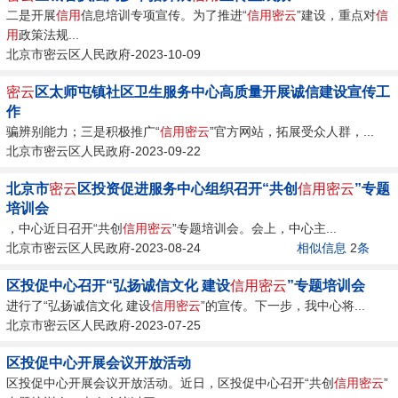
二是开展
信用
信息培训专项宣传。为了推进“
信用
密云
”建设，重点对
信
用
政策法规...
北京市密云区人民政府-2023-10-09
密云
区太师屯镇社区卫生服务中心高质量开展诚信建设宣传工
作
骗辨别能力；三是积极推广“
信用
密云
”官方网站，拓展受众人群，...
北京市密云区人民政府-2023-09-22
北京市
密云
区投资促进服务中心组织召开“共创
信用
密云
”专题
培训会
，中心近日召开“共创
信用
密云
”专题培训会。会上，中心主...
北京市密云区人民政府-2023-08-24
相似信息
2
条
区投促中心召开“弘扬诚信文化 建设
信用
密云
”专题培训会
进行了“弘扬诚信文化 建设
信用
密云
”的宣传。下一步，我中心将...
北京市密云区人民政府-2023-07-25
区投促中心开展会议开放活动
区投促中心开展会议开放活动。近日，区投促中心召开“共创
信用
密云
”