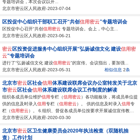
专题培训会，本次会议以开...
北京市密云区人民政府-2023-07-04
区投促中心组织干部职工召开“共创
信用
密云
”专题培训会
区投促中心召开“共创
信用
密云
专题培训会。会上，中心主...
北京市密云区人民政府-2023-06-21
密云
区投资促进服务中心组织开展“弘扬诚信文化 建设
信用
密
云
”专题培训会
进行了“弘扬诚信文化 建设
信用
密云
”的宣传。会议指出，要加强...
北京市密云区人民政府-2023-05-31
相似信息
2
条
北京市
密云
区社会
信用
体系建设联席会议办公室转发关于北京
市
密云
区社会
信用
体系建设联席会议工作制度的解读
组织各成员单位维护
信用
专栏（
信用
密云
）各功能板块，将成员单位提
供的信息及时录入
信用
专栏（
信用
密云
）。 供的信息及时录入
信用
专
栏（
信用
密云
）。 6.组织、督促各成员单位按要求开展诚信宣传教育
工作。...
北京市密云区人民政府-2020-03-30
北京市
密云
区卫生健康委员会2020年执法检查（双随机抽
查）工作计划