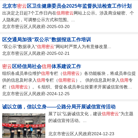
北京市
密云
区卫生健康委员会2025年监督执法检查工作计划
出决定之日起7个工作日内在
信用
密云
网站上公示。涉及商业秘密、个
人隐私的，可调整公示方式和范围。...
北京市密云区人民政府-2025-03-20
区交通局加强“双公示”数据报送工作培训
“双公示”数据录入“
信用
密云
”网站时严禁人为有意修改显...
北京市密云区人民政府-2025-02-21
密云
区经信局社会
信用
体系建设工作
组织各成员单位维护
信用
专栏（
信用
密云
）各功能板块，将成员单位提
供的信息及时录入
信用
专栏（
信用
密云
）。 供的信息及时录入
信用
专
栏（
信用
密云
）。 6.组织、督促各成员单位按要求开展诚信宣传教育
工作。...
北京市密云区人民政府-2024-12-25
诚以立德，信以立身——公路分局开展诚信宣传活动
展了以“弘扬诚信文化，建设
信用
密云
”为主题
的诚信宣传活动。...
北京市密云区人民政府2024-12-23