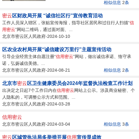
相似信息
2
条
密云
区财政局开展 “诚信社区行”宣传教育活动
工作人员深入辖区，张贴宣传海报，指导社区居民和过往行人扫描“
信
用
密云
”网站二维码，通过面对面、...
北京市密云区人民政府-2024-10-10
区农业农村局开展“诚信建设万里行”主题宣传活动
引导企业经营主体自愿注册“
信用
密云
”网站，做出诚信承诺、恪守承
诺，弘扬诚信美德。...
北京市密云区人民政府-2024-08-21
相似信息
2
条
北京市
密云
区卫生健康委员会2024年监督执法检查工作计划
出决定之日起7个工作日内在
信用
密云
网站上公示。涉及商业秘密、个
人隐私的，可调整公示方式和范围。...
北京市密云区人民政府-2024-03-28
信用
密云
北京市密云区人民政府-2024-03-04
相似信息
3
条
密云
区城管执法局多举措开展
信用
宣传显成效